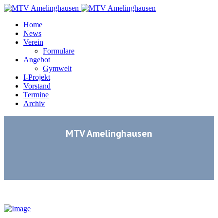
Home
News
Verein
Formulare
Angebot
Gymwelt
I-Projekt
Vorstand
Termine
Archiv
MTV Amelinghausen