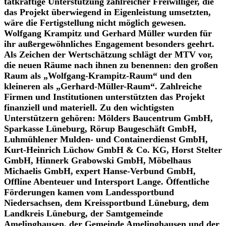
tatkräftige Unterstützung zahlreicher Freiwilliger, die
das Projekt überwiegend in Eigenleistung umsetzten,
wäre die Fertigstellung nicht möglich gewesen.
Wolfgang Krampitz und Gerhard Müller wurden für
ihr außergewöhnliches Engagement besonders geehrt.
Als Zeichen der Wertschätzung schlägt der MTV vor,
die neuen Räume nach ihnen zu benennen: den großen
Raum als „Wolfgang-Krampitz-Raum“ und den
kleineren als „Gerhard-Müller-Raum“. Zahlreiche
Firmen und Institutionen unterstützten das Projekt
finanziell und materiell. Zu den wichtigsten
Unterstützern gehören: Mölders Baucentrum GmbH,
Sparkasse Lüneburg, Rörup Baugeschäft GmbH,
Luhmühlener Mulden- und Containerdienst GmbH,
Kurt-Heinrich Lüchow GmbH & Co. KG, Horst Stelter
GmbH, Hinnerk Grabowski GmbH, Möbelhaus
Michaelis GmbH, expert Hanse-Verbund GmbH,
Offline Abenteuer und Intersport Lange. Öffentliche
Förderungen kamen vom Landessportbund
Niedersachsen, dem Kreissportbund Lüneburg, dem
Landkreis Lüneburg, der Samtgemeinde
Amelinghausen, der Gemeinde Amelinghausen und der